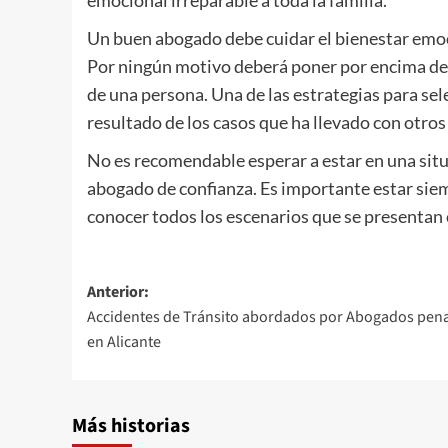
emocional irreparable a toda la familia.
Un buen abogado debe cuidar el bienestar emoc
Por ningún motivo deberá poner por encima de 
de una persona. Una de las estrategias para sel
resultado de los casos que ha llevado con otros 
No es recomendable esperar a estar en una situ
abogado de confianza. Es importante estar siem
conocer todos los escenarios que se presentan 
Navegación
Anterior:
Accidentes de Tránsito abordados por Abogados pena
de
en Alicante
entradas
Más historias