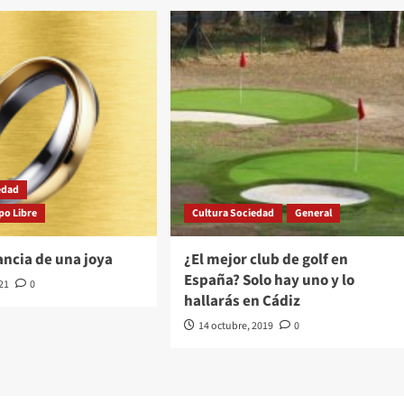
edad
po Libre
Cultura Sociedad
General
ncia de una joya
¿El mejor club de golf en
España? Solo hay uno y lo
021
0
hallarás en Cádiz
14 octubre, 2019
0