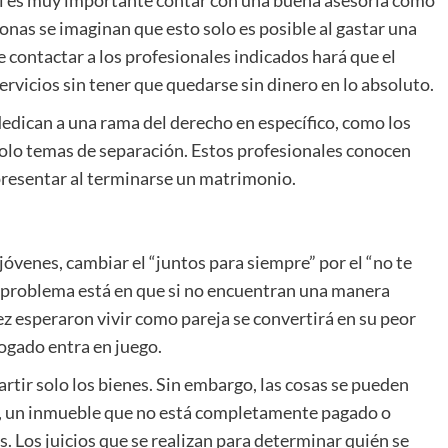
gal es muy importante contar con una buena asesoría como
onas se imaginan que esto solo es posible al gastar una
e contactar a los profesionales indicados hará que el
servicios sin tener que quedarse sin dinero en lo absoluto.
edican a una rama del derecho en específico, como los
olo temas de separación. Estos profesionales conocen
resentar al terminarse un matrimonio.
venes, cambiar el “juntos para siempre” por el “no te
l problema está en que si no encuentran una manera
ez esperaron vivir como pareja se convertirá en su peor
bogado entra en juego.
partir solo los bienes. Sin embargo, las cosas se pueden
, un inmueble que no está completamente pagado o
 Los juicios que se realizan para determinar quién se