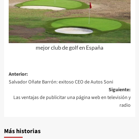
mejor club de golf en España
Navegación
Anterior:
Salvador Oñate Barrón: exitoso CEO de Autos Soni
de
Siguiente:
entradas
Las ventajas de publicitar una página web en televisión y
radio
Más historias