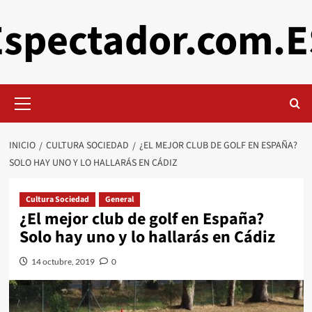
Saltar
Espectador.com.E
al
contenido
Menú
primario
INICIO
CULTURA SOCIEDAD
¿EL MEJOR CLUB DE GOLF EN ESPAÑA?
SOLO HAY UNO Y LO HALLARÁS EN CÁDIZ
Cultura Sociedad
General
¿El mejor club de golf en España?
Solo hay uno y lo hallarás en Cádiz
14 octubre, 2019
0