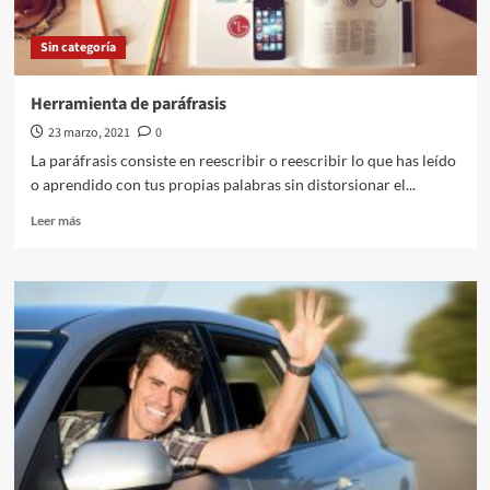
Sin categoría
Herramienta de paráfrasis
23 marzo, 2021
0
La paráfrasis consiste en reescribir o reescribir lo que has leído
o aprendido con tus propias palabras sin distorsionar el...
Leer
Leer más
más
sobre
<a
href="https://paraphraz.it/es/">Herramienta
de
paráfrasis</a>