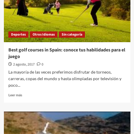
el
instante
más
feliz
de
su
Deportes
Otros Idiomas
Sin categoría
vida
Best golf courses in Spain: conoce tus habilidades para el
juego
2 agosto, 2017
0
La mayoría de las veces preferimos disfrutar de torneos,
carreras, copas del mundo y hasta olimpiadas por televisión y
poco...
Leer
Leer más
más
sobre
Best
golf
courses
in
Spain: