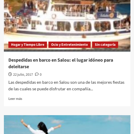
conoce
tus
habilidades
para
el
juego
Hogar y Tiempo Libre
Ocio y Entretenimiento
Sin categoría
Despedidas en barco en Salou: el lugar idóneo para
deleitarse
22 julio, 2017
0
Las despedidas en barco en Salou son una de las mejores fiestas
de las cuales se puede disfrutar en compañía...
Leer
Leer más
más
sobre
Despedidas
en
barco
en