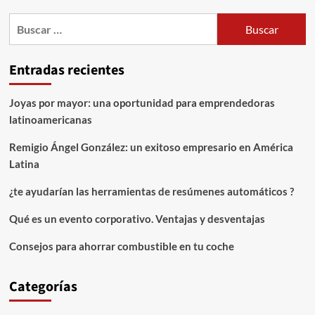
de
planificando
viajes
Buscar:
entradas
todo
incluido
y
Entradas recientes
mejora
tu
calidad
Joyas por mayor: una oportunidad para emprendedoras
de
latinoamericanas
vida
Remigio Ángel González: un exitoso empresario en América
Latina
¿te ayudarían las herramientas de resúmenes automáticos ?
Qué es un evento corporativo. Ventajas y desventajas
Consejos para ahorrar combustible en tu coche
Categorías