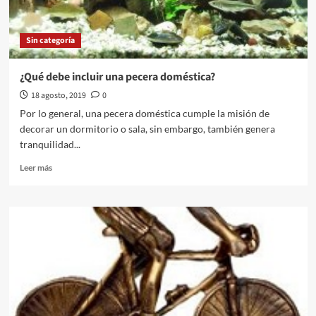
y
radio
Sin categoría
¿Qué debe incluir una pecera doméstica?
18 agosto, 2019
0
Por lo general, una pecera doméstica cumple la misión de
decorar un dormitorio o sala, sin embargo, también genera
tranquilidad...
Leer
Leer más
más
sobre
¿Qué
debe
incluir
una
pecera
doméstica?