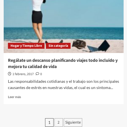
Salou:
el
lugar
idóneo
para
deleitarse
Hogar y Tiempo Libre
Sin categoría
Regálate un descanso planificando viajes todo incluido y
mejora tu calidad de vida
1 febrero, 2017
0
Las responsabilidades cotidianas y el trabajo son los principales
causantes de estrés en nuestras vidas, el cual es un síntoma...
Leer
Leer más
más
sobre
Regálate
un
Paginación
2
Siguiente
1
descanso