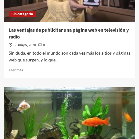
en
España
Sin categoría
Las ventajas de publicitar una página web en televisión y
radio
30 mayo, 2020
0
Sin duda, en todo el mundo son cada vez más los sitios y páginas
web que surgen, y lo que...
Leer
Leer más
más
sobre
Las
ventajas
de
publicitar
una
página
web
en
televisión