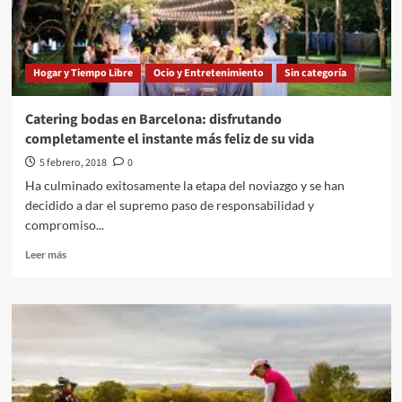
Hogar y Tiempo Libre
Ocio y Entretenimiento
Sin categoría
Catering bodas en Barcelona: disfrutando
completamente el instante más feliz de su vida
5 febrero, 2018
0
Ha culminado exitosamente la etapa del noviazgo y se han
decidido a dar el supremo paso de responsabilidad y
compromiso...
Leer
Leer más
más
sobre
Catering
bodas
en
Barcelona:
disfrutando
completamente