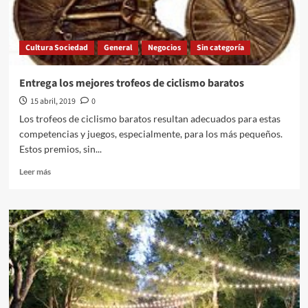
Cultura Sociedad
General
Negocios
Sin categoría
Entrega los mejores trofeos de ciclismo baratos
15 abril, 2019
0
Los trofeos de ciclismo baratos resultan adecuados para estas
competencias y juegos, especialmente, para los más pequeños.
Estos premios, sin...
Leer
Leer más
más
sobre
Entrega
los
mejores
trofeos
de
ciclismo
baratos