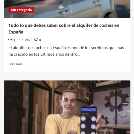
Sin categoría
Todo lo que debes saber sobre el alquiler de coches en
España
4 junio, 2020
0
El alquiler de coches en España es uno de los servicios que más
ha crecido en los últimos años dentro...
Leer
Leer más
más
sobre
Todo
lo
que
debes
saber
sobre
el
alquiler
de
coches