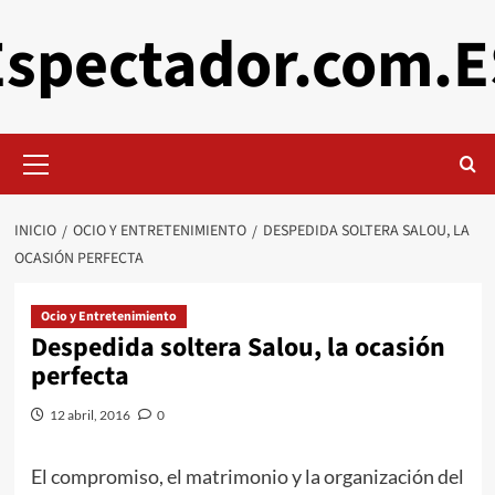
Saltar
Espectador.com.E
al
contenido
Menú
primario
INICIO
OCIO Y ENTRETENIMIENTO
DESPEDIDA SOLTERA SALOU, LA
OCASIÓN PERFECTA
Ocio y Entretenimiento
Despedida soltera Salou, la ocasión
perfecta
12 abril, 2016
0
El compromiso, el matrimonio y la organización del