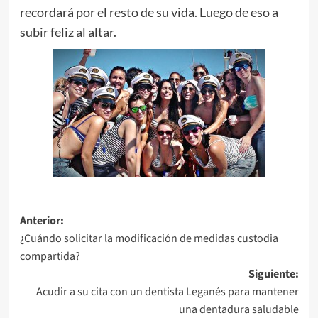
recordará por el resto de su vida. Luego de eso a
subir feliz al altar.
Navegación
Anterior:
¿Cuándo solicitar la modificación de medidas custodia
de
compartida?
entradas
Siguiente:
Acudir a su cita con un dentista Leganés para mantener
una dentadura saludable