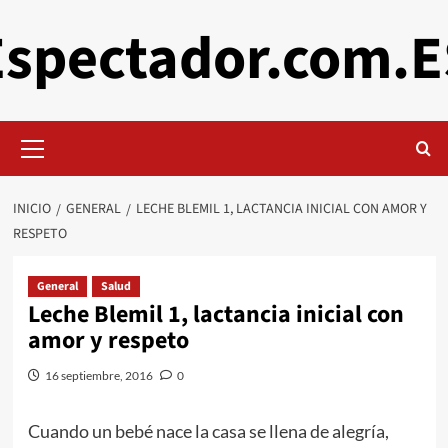
Saltar
Espectador.com.E
al
contenido
Menú
primario
INICIO
GENERAL
LECHE BLEMIL 1, LACTANCIA INICIAL CON AMOR Y
RESPETO
General
Salud
Leche Blemil 1, lactancia inicial con
amor y respeto
16 septiembre, 2016
0
Cuando un bebé nace la casa se llena de alegría,