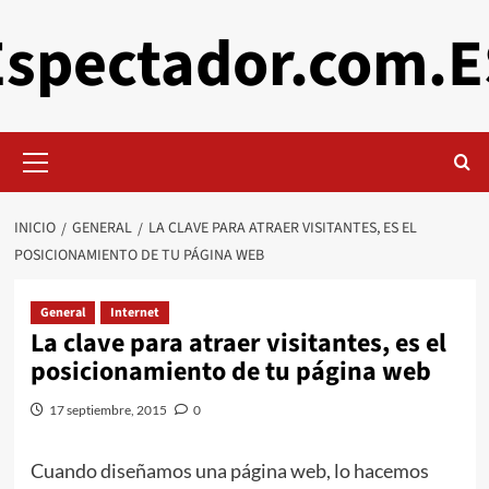
Saltar
Espectador.com.E
al
contenido
Menú
primario
INICIO
GENERAL
LA CLAVE PARA ATRAER VISITANTES, ES EL
POSICIONAMIENTO DE TU PÁGINA WEB
General
Internet
La clave para atraer visitantes, es el
posicionamiento de tu página web
17 septiembre, 2015
0
Cuando diseñamos una página web, lo hacemos