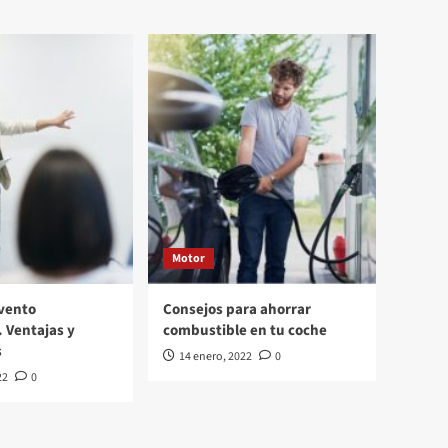
Motor
vento
Consejos para ahorrar
. Ventajas y
combustible en tu coche
s
14 enero, 2022
0
22
0