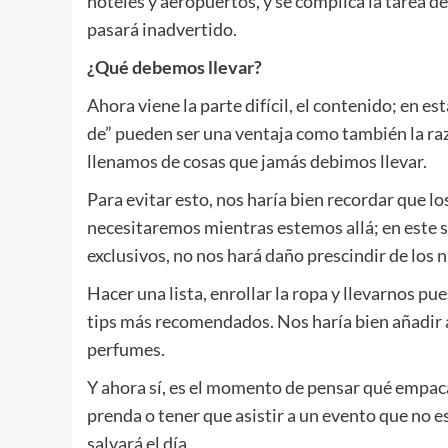
hoteles y aeropuertos, y se complica la tarea de
pasará inadvertido.
¿Qué debemos llevar?
Ahora viene la parte difícil, el contenido; en e
de” pueden ser una ventaja como también la razó
llenamos de cosas que jamás debimos llevar.
Para evitar esto, nos haría bien recordar que 
necesitaremos mientras estemos allá; en este 
exclusivos, no nos hará daño prescindir de los 
Hacer una lista, enrollar la ropa y llevarnos p
tips más recomendados. Nos haría bien añadir a 
perfumes.
Y ahora sí, es el momento de pensar qué empa
prenda o tener que asistir a un evento que no e
salvará el día.