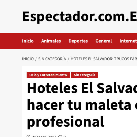
Saltar
Espectador.com.
al
contenido
Inicio
Animales
Deportes
General
Internet
INICIO
SIN CATEGORÍA
HOTELES EL SALVADOR: TRUCOS PA
Ocio y Entretenimiento
Sin categoría
Hoteles El Salva
hacer tu maleta
profesional
31 enero, 2017
0