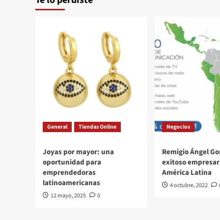
Te lo perdiste
General
Tiendas Online
Negocios
Joyas por mayor: una
Remigio Ángel Go
oportunidad para
exitoso empresar
emprendedoras
América Latina
latinoamericanas
4 octubre, 2022
12 mayo, 2025
0