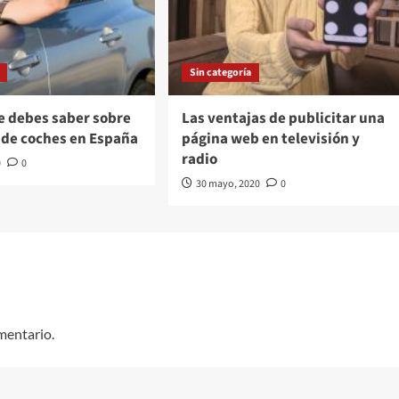
Sin categoría
e debes saber sobre
Las ventajas de publicitar una
r de coches en España
página web en televisión y
radio
0
0
30 mayo, 2020
0
mentario.