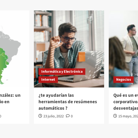
Informática y Electrónica
Internet
Negocios
nzález: un
¿te ayudarían las
Qué es un e
io en
herramientas de resúmenes
corporativo
automáticos ?
desventaja
0
23 julio, 2022
0
15 mayo, 20