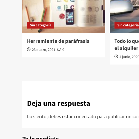
Sin categoría
Sin categoría
Herramienta de paráfrasis
Todo lo qu
el alquile
23 marzo, 2021
0
4 junio, 202
Deja una respuesta
Lo siento, debes estar
conectado
para publicar un co