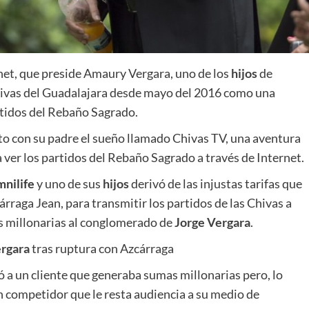
rnet, que preside Amaury Vergara, uno de los
hijos
de
Chivas del Guadalajara desde mayo del 2016 como una
artidos del Rebaño Sagrado.
o con su padre el sueño llamado Chivas TV, una aventura
ra ver los partidos del Rebaño Sagrado a través de Internet.
nilife
y uno de sus
hijos
derivó de las injustas tarifas que
rraga Jean, para transmitir los partidos de las Chivas a
as millonarias al conglomerado de
Jorge Vergara
.
ergara
tras ruptura con Azcárraga
ó a un cliente que generaba sumas millonarias pero, lo
n competidor que le resta audiencia a su medio de