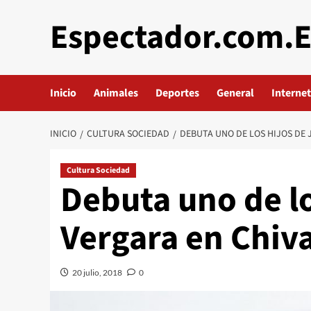
Saltar
Espectador.com.
al
contenido
Inicio
Animales
Deportes
General
Internet
INICIO
CULTURA SOCIEDAD
DEBUTA UNO DE LOS HIJOS DE
Cultura Sociedad
Debuta uno de lo
Vergara en Chi
20 julio, 2018
0