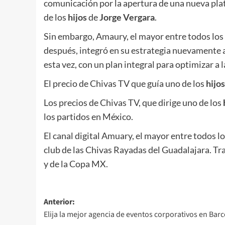
comunicación por la apertura de una nueva pl
de los
hijos
de
Jorge Vergara
.
Sin embargo, Amaury, el mayor entre todos los
después, integró en su estrategia nuevamente a
esta vez, con un plan integral para optimizar a 
El precio de Chivas TV que guía uno de los
hijos
Los precios de Chivas TV, que dirige uno de los
los partidos en México.
El canal digital Amuary, el mayor entre todos l
club de las Chivas Rayadas del Guadalajara. Tr
y de la Copa MX.
Navegación
Anterior:
Elija la mejor agencia de eventos corporativos en Bar
de