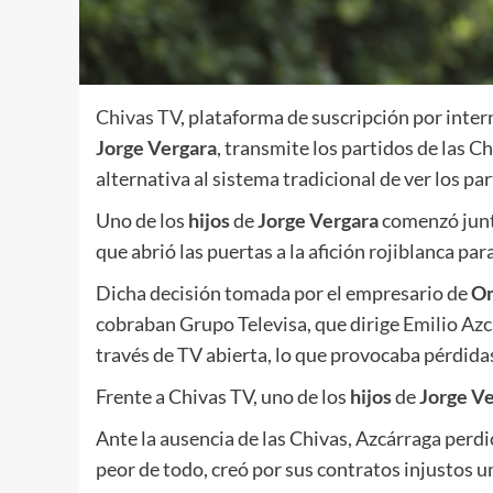
Chivas TV
, plataforma de suscripción por inte
Jorge Vergara
, transmite los partidos de las 
alternativa al sistema tradicional de ver los p
Uno de los
hijos
de
Jorge Vergara
comenzó junt
que abrió las puertas a la afición rojiblanca pa
Dicha decisión tomada por el empresario de
Om
cobraban Grupo Televisa, que dirige Emilio Azcá
través de TV abierta, lo que provocaba pérdid
Frente a Chivas TV, uno de los
hijos
de
Jorge V
Ante la ausencia de las Chivas, Azcárraga perdi
peor de todo, creó por sus contratos injustos u