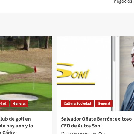
negocios
edad
General
Cultura Sociedad
General
club de golf en
Salvador Oñate Barrón: exitoso
lo hay uno y lo
CEO de Autos Soni
n Cádiz