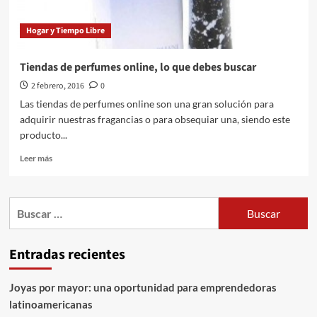
Hogar y Tiempo Libre
Tiendas de perfumes online, lo que debes buscar
2 febrero, 2016
0
Las tiendas de perfumes online son una gran solución para
adquirir nuestras fragancias o para obsequiar una, siendo este
producto...
Leer
Leer más
más
sobre
Tiendas
Buscar:
de
perfumes
online,
Entradas recientes
lo
que
debes
Joyas por mayor: una oportunidad para emprendedoras
buscar
latinoamericanas