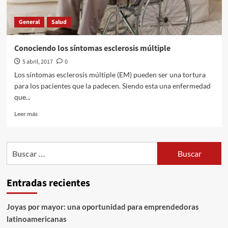
General
Salud
Conociendo los síntomas esclerosis múltiple
5 abril, 2017
0
Los síntomas esclerosis múltiple (EM) pueden ser una tortura
para los pacientes que la padecen. Siendo esta una enfermedad
que...
Leer
Leer más
más
sobre
Conociendo
Buscar:
los
síntomas
esclerosis
Entradas recientes
múltiple
Joyas por mayor: una oportunidad para emprendedoras
latinoamericanas