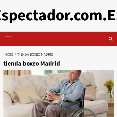
Saltar
Espectador.com.E
al
contenido
Menú
primario
INICIO
TIENDA BOXEO MADRID
tienda boxeo Madrid