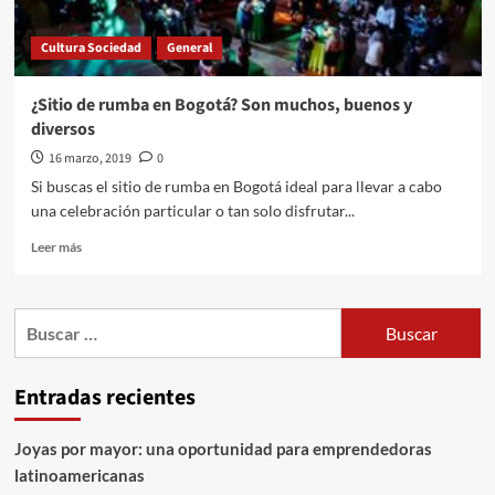
Cultura Sociedad
General
¿Sitio de rumba en Bogotá? Son muchos, buenos y
diversos
16 marzo, 2019
0
Si buscas el sitio de rumba en Bogotá ideal para llevar a cabo
una celebración particular o tan solo disfrutar...
Leer
Leer más
más
sobre
¿Sitio
Buscar:
de
rumba
en
Entradas recientes
Bogotá?
Son
muchos,
Joyas por mayor: una oportunidad para emprendedoras
buenos
latinoamericanas
y