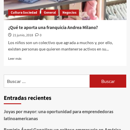
Cultura Sociedad
General
Negocios
¿Qué te aporta una franquicia Andrea Milano?
21 junio, 2018
0
Los niños son un colectivo que agrada a muchos y, por ello,
existen personas que quieren mantenerse activos en su...
Leer
Leer más
más
sobre
¿Qué
Buscar:
te
aporta
una
Entradas recientes
franquicia
Andrea
Milano?
Joyas por mayor: una oportunidad para emprendedoras
latinoamericanas
Remigio Ángel González: un exitoso empresario en América