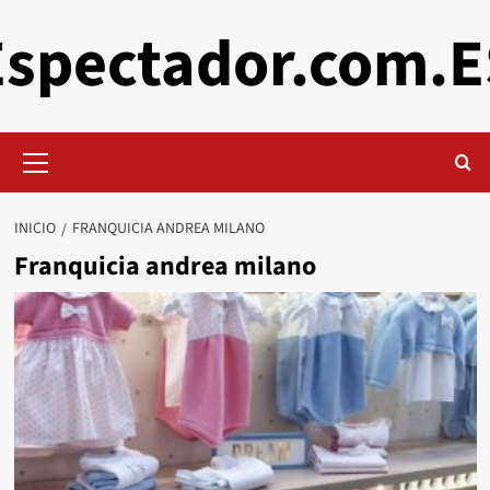
Saltar
Espectador.com.E
al
contenido
Menú
primario
INICIO
FRANQUICIA ANDREA MILANO
Franquicia andrea milano