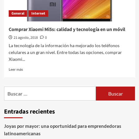
General
Internet
Comprar Xiaomi Mi5s: calidad y tecnología en un móvil
21 agosto, 2018
0
La tecnología de la información ha mejorado los teléfonos
celulares a un gran nivel. Entre todas las opciones, comprar
Xiaomi...
Leer
Leer más
más
sobre
Comprar
Buscar:
Xiaomi
Mi5s:
calidad
Entradas recientes
y
tecnología
en
Joyas por mayor: una oportunidad para emprendedoras
un
latinoamericanas
móvil