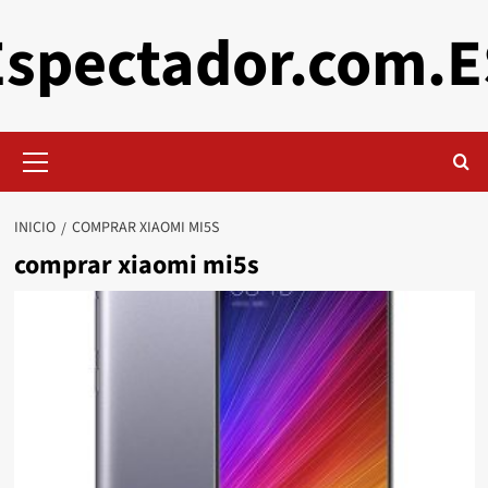
Saltar
Espectador.com.E
al
contenido
Menú
primario
INICIO
COMPRAR XIAOMI MI5S
comprar xiaomi mi5s