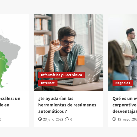
Informática y Electrónica
Internet
Negocios
nzález: un
¿te ayudarían las
Qué es un e
io en
herramientas de resúmenes
corporativo
automáticos ?
desventaja
0
23 julio, 2022
0
15 mayo, 20