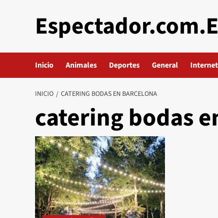
Saltar
Espectador.com.
al
contenido
Inicio
Animales
Deportes
General
Internet
INICIO
CATERING BODAS EN BARCELONA
catering bodas e