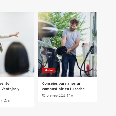
Motor
vento
Consejos para ahorrar
. Ventajas y
combustible en tu coche
s
14 enero, 2022
0
22
0