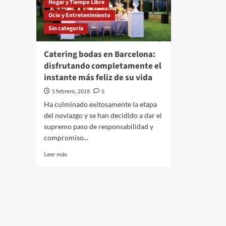
Hogar y Tiempo Libre
Ocio y Entretenimiento
Sin categoría
Catering bodas en Barcelona:
disfrutando completamente el
instante más feliz de su vida
5 febrero, 2018
0
Ha culminado exitosamente la etapa
del noviazgo y se han decidido a dar el
supremo paso de responsabilidad y
compromiso...
Leer
Leer más
más
sobre
Catering
bodas
en
Barcelona:
disfrutando