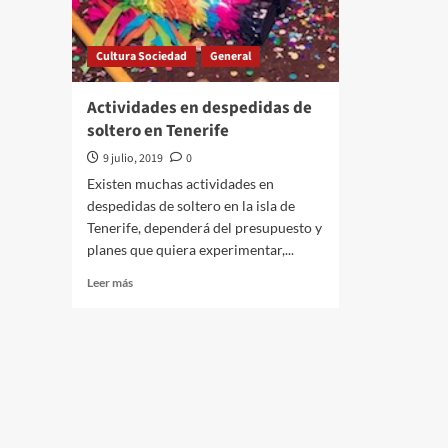
Cultura Sociedad
General
Actividades en despedidas de
soltero en Tenerife
9 julio, 2019
0
Existen muchas actividades en
despedidas de soltero en la isla de
Tenerife, dependerá del presupuesto y
planes que quiera experimentar,...
Leer
Leer más
más
sobre
Actividades
en
despedidas
de
soltero
en