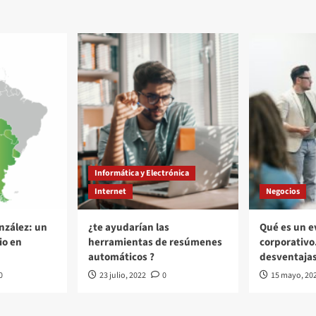
Informática y Electrónica
Internet
Negocios
nzález: un
¿te ayudarían las
Qué es un e
io en
herramientas de resúmenes
corporativo
automáticos ?
desventaja
0
23 julio, 2022
0
15 mayo, 20