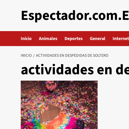
Saltar
Espectador.com.
al
contenido
Inicio
Animales
Deportes
General
Internet
INICIO
ACTIVIDADES EN DESPEDIDAS DE SOLTERO
actividades en d