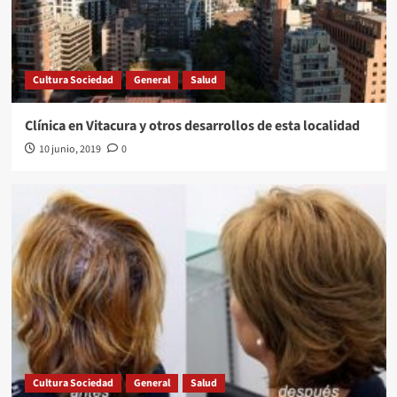
Cultura Sociedad
General
Salud
Clínica en Vitacura y otros desarrollos de esta localidad
10 junio, 2019
0
Cultura Sociedad
General
Salud